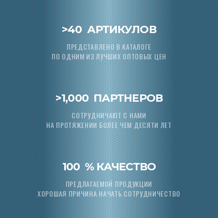
>
40
АРТИКУЛОВ
ПРЕДСТАВЛЕНО В КАТАЛОГЕ
ПО ОДНИМ ИЗ ЛУЧШИХ ОПТОВЫХ ЦЕН
>
1,000
ПАРТНЕРОВ
СОТРУДНИЧАЮТ С НАМИ
НА ПРОТЯЖЕНИИ БОЛЕЕ ЧЕМ ДЕСЯТИ ЛЕТ
100
% КАЧЕСТВО
ПРЕДЛАГАЕМОЙ ПРОДУКЦИИ
ХОРОШАЯ ПРИЧИНА НАЧАТЬ СОТРУДНИЧЕСТВО